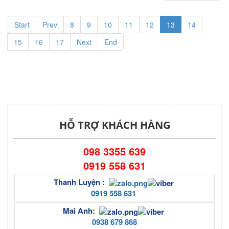
Start
Prev
8
9
10
11
12
13
14
15
16
17
Next
End
HỖ TRỢ KHÁCH HÀNG
098 3355 639
0919 558 631
Thanh Luyện :
0919 558 631
Mai Anh:
0938 679 868