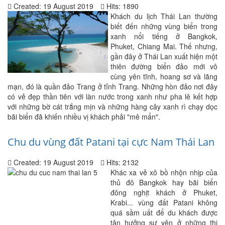
Created: 19 August 2019
Hits: 1890
Khách du lịch Thái Lan thường
biết đến những vùng biển trong
xanh nổi tiếng ở Bangkok,
Phuket, Chiang Mai. Thế nhưng,
gần đây ở Thái Lan xuất hiện một
thiên đường biển đảo mới vô
cùng yên tĩnh, hoang sơ và lãng
mạn, đó là quần đảo Trang ở tỉnh Trang. Những hòn đảo nơi đây
có vẻ đẹp thần tiên với làn nước trong xanh như pha lê kết hợp
với những bờ cát trắng mịn và những hàng cây xanh rì chạy dọc
bãi biển đã khiến nhiều vị khách phải "mê mẩn".
Chu du vùng đất Patani tại cực Nam Thái Lan
Created: 19 August 2019
Hits: 2132
Khác xa vẻ xô bồ nhộn nhịp của
thủ đô Bangkok hay bãi biển
đông nghịt khách ở Phuket,
Krabi... vùng đất Patani không
quá sầm uất để du khách được
tận hưởng sự yên ở những thị