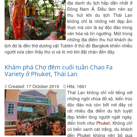
địa danh du lịch hấp dẫn nhất ở
Đông Nam Á. Điều làm nên sự
thu hút khi du lịch Thái Lan
không chỉ là những nét đẹp ẩm
thực mà còn là sự độc đáo trong
văn hóa và tín ngưỡng. Một trong
những địa điểm thu hút khách du
lịch đó là đền thờ dương vật Tubtim ở thủ đô Bangkok khiến nhiều
người vừa cảm thấy thú vị và tò mò khi đặt chân đến đây.
Khám phá Chợ đêm cuối tuần Chao Fa
Variety ở Phuket, Thái Lan
Created: 17 October 2019
Hits: 1661
Thái Lan không chỉ nổi tiếng với
những ngôi chùa đồ sộ, kiến trúc
độc đáo mà còn bởi nơi đây có
rất nhiều địa điểm du lịch tuyệt
đẹp khiến lòng người ngất ngây,
điển hình như
Phuket
.
Không chỉ
có biển xanh cát trắng, du khách
đến Phuket không nên bỏ qua