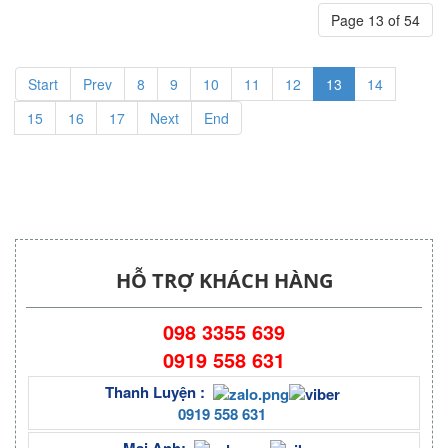
Page 13 of 54
Start
Prev
8
9
10
11
12
13
14
15
16
17
Next
End
HỖ TRỢ KHÁCH HÀNG
098 3355 639
0919 558 631
Thanh Luyện :
0919 558 631