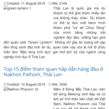
Created: 11 August 2019
Hits: 2165
Thái Lan là quốc gia mà du
khách có thể ghé thăm nhiều lần
mà không thấy chán. Du khách
có thể tự làm mới hành trình
khám phá "xứ sở Chùa Vàng"
của mình bằng những trải
nghiệm độc đáo, chẳng hạn ghé
đến quán cafe "Green Lantern". Không chỉ gây ấn tượng với cặp
đèn lồng xanh đầy tính ẩn dụ, quán cafe này còn là nơi tổ chức
triển lãm "Bảo tàng tình dục" gợi nhớ lịch sử của ngành công
nghiệp tình dục ở Thái Lan.
Top 15 điểm tham quan hấp dẫn hàng đầu ở
Nakhon Pathom, Thái Lan
Created: 10 August 2019
Hits: 3590
Nằm ở Đông Bắc Thái Lan, bên
bờ sông Mekong xinh đẹp và có
lịch sử tình thân bền chặt với Việt
Nam, Nakhon Phanom của Thái
Lan nay đã trở thành một điểm